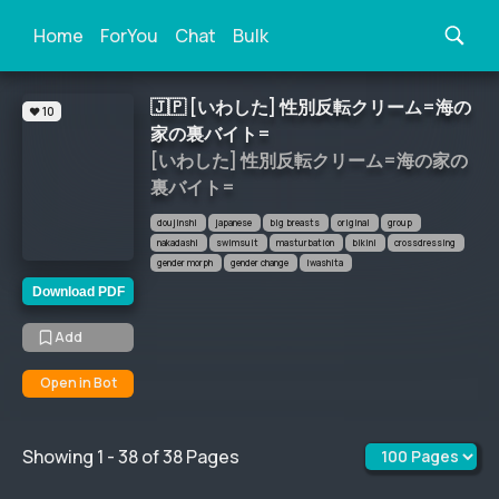
Home
ForYou
Chat
Bulk
🇯🇵 
[いわした] 性別反転クリーム=海の
❤️ 10
家の裏バイト=
[いわした] 性別反転クリーム=海の家の
裏バイト=
doujinshi
japanese
big breasts
original
group
nakadashi
swimsuit
masturbation
bikini
crossdressing
gender morph
gender change
iwashita
Download PDF
Add
Open in Bot
Showing
1
-
38
of
38
Pages